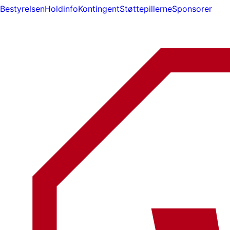
Bestyrelsen
Holdinfo
Kontingent
Støttepillerne
Sponsorer