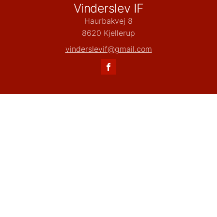
Vinderslev IF
Haurbakvej 8
8620 Kjellerup
vinderslevif@gmail.com